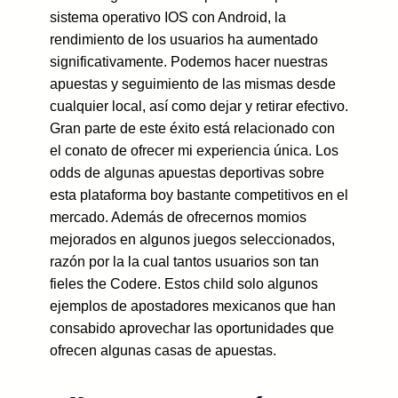
sistema operativo IOS con Android, la
rendimiento de los usuarios ha aumentado
significativamente. Podemos hacer nuestras
apuestas y seguimiento de las mismas desde
cualquier local, así como dejar y retirar efectivo.
Gran parte de este éxito está relacionado con
el conato de ofrecer mi experiencia única. Los
odds de algunas apuestas deportivas sobre
esta plataforma boy bastante competitivos en el
mercado. Además de ofrecernos momios
mejorados en algunos juegos seleccionados,
razón por la la cual tantos usuarios son tan
fieles the Codere. Estos child solo algunos
ejemplos de apostadores mexicanos que han
consabido aprovechar las oportunidades que
ofrecen algunas casas de apuestas.