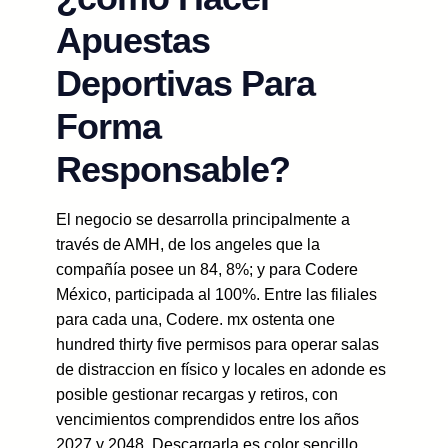
Apuestas
Deportivas Para
Forma
Responsable?
El negocio se desarrolla principalmente a
través de AMH, de los angeles que la
compañía posee un 84, 8%; y para Codere
México, participada al 100%. Entre las filiales
para cada una, Codere. mx ostenta one
hundred thirty five permisos para operar salas
de distraccion en físico y locales en adonde es
posible gestionar recargas y retiros, con
vencimientos comprendidos entre los años
2027 y 2048. Descargarla es color sencillo