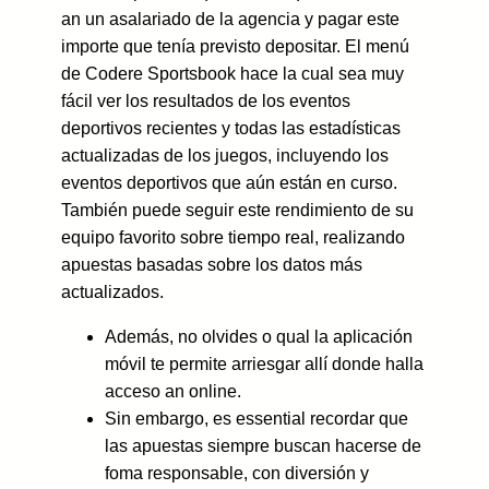
an un asalariado de la agencia y pagar este
importe que tenía previsto depositar. El menú
de Codere Sportsbook hace la cual sea muy
fácil ver los resultados de los eventos
deportivos recientes y todas las estadísticas
actualizadas de los juegos, incluyendo los
eventos deportivos que aún están en curso.
También puede seguir este rendimiento de su
equipo favorito sobre tiempo real, realizando
apuestas basadas sobre los datos más
actualizados.
Además, no olvides o qual la aplicación
móvil te permite arriesgar allí donde halla
acceso an online.
Sin embargo, es essential recordar que
las apuestas siempre buscan hacerse de
foma responsable, con diversión y