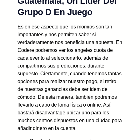
Guatemala; Un Líder Del
Grupo D En Juego
Es en ese aspecto que los momios son tan
importantes y nos permiten saber si
verdaderamente nos beneficia una apuesta. En
Codere podremos ver los angeles cuota de
cada evento al seleccionarlo, además de
compartirnos sus predicciones, durante
supuesto. Ciertamente, cuando tenemos tantas
opciones para realizar nuestro pago, el retiro
de nuestras ganancias debe ser ídem de
cómodo. De esta manera, también podremos
llevarlo a cabo de foma física o online. Así,
bastará disadvantage ubicar uno para los
muchos centros dispuestos en una ciudad para
añadir dinero en la cuenta.