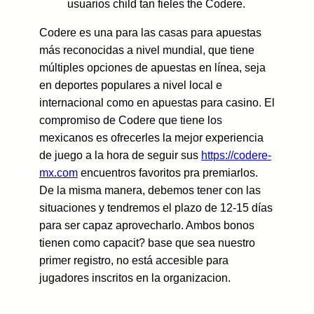
usuarios child tan fieles the Codere.
Codere es una para las casas para apuestas
más reconocidas a nivel mundial, que tiene
múltiples opciones de apuestas en línea, seja
en deportes populares a nivel local e
internacional como en apuestas para casino. El
compromiso de Codere que tiene los
mexicanos es ofrecerles la mejor experiencia
de juego a la hora de seguir sus
https://codere-
mx.com
encuentros favoritos pra premiarlos.
De la misma manera, debemos tener con las
situaciones y tendremos el plazo de 12-15 días
para ser capaz aprovecharlo. Ambos bonos
tienen como capacit? base que sea nuestro
primer registro, no está accesible para
jugadores inscritos en la organizacion.