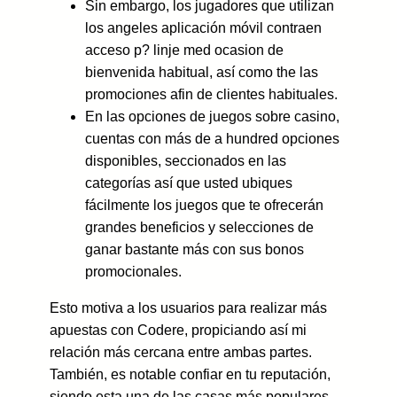
Sin embargo, los jugadores que utilizan
los angeles aplicación móvil contraen
acceso p? linje med ocasion de
bienvenida habitual, así como the las
promociones afin de clientes habituales.
En las opciones de juegos sobre casino,
cuentas con más de a hundred opciones
disponibles, seccionados en las
categorías así que usted ubiques
fácilmente los juegos que te ofrecerán
grandes beneficios y selecciones de
ganar bastante más con sus bonos
promocionales.
Esto motiva a los usuarios para realizar más
apuestas con Codere, propiciando así mi
relación más cercana entre ambas partes.
También, es notable confiar en tu reputación,
siendo esta una de las casas más populares