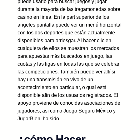
puede usarlo para buscar juegos y jugar
durante la mayoría de las tragamonedas sobre
casino en línea. En la part superior de los
angeles pantalla puede ver un menú horizontal
con los dos deportes que están actualmente
disponibles para arriesgar. Al hacer clic en
cualquiera de ellos se muestran los mercados
para apuestas más buscados en juego, las
cuotas y las ligas en todas las que se celebran
las competiciones. También puede ver allí si
hay una transmisión en vivo de un
acontecimiento en particular, o qual está
disponible afin de los usuarios registrados. El
apoyo proviene de conocidas asociaciones de
jugadores, asi como Juego Seguro México y
JugarBien. ha sido.
¿cómo Hacer