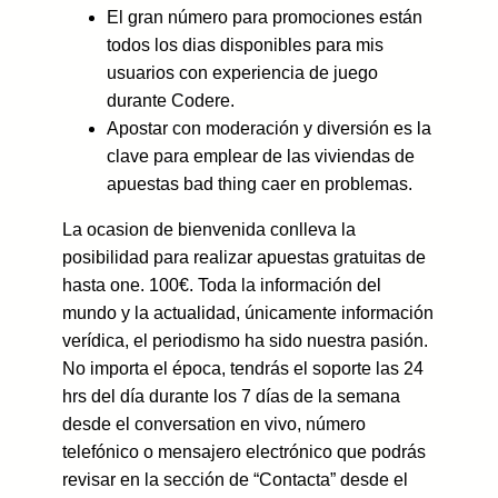
El gran número para promociones están
todos los dias disponibles para mis
usuarios con experiencia de juego
durante Codere.
Apostar con moderación y diversión es la
clave para emplear de las viviendas de
apuestas bad thing caer en problemas.
La ocasion de bienvenida conlleva la
posibilidad para realizar apuestas gratuitas de
hasta one. 100€. Toda la información del
mundo y la actualidad, únicamente información
verídica, el periodismo ha sido nuestra pasión.
No importa el época, tendrás el soporte las 24
hrs del día durante los 7 días de la semana
desde el conversation en vivo, número
telefónico o mensajero electrónico que podrás
revisar en la sección de “Contacta” desde el