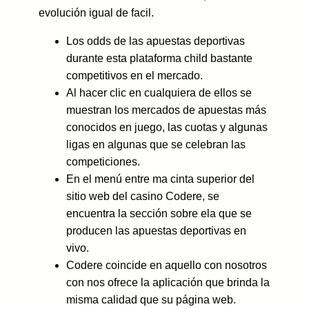
evolución igual de facil.
Los odds de las apuestas deportivas
durante esta plataforma child bastante
competitivos en el mercado.
Al hacer clic en cualquiera de ellos se
muestran los mercados de apuestas más
conocidos en juego, las cuotas y algunas
ligas en algunas que se celebran las
competiciones.
En el menú entre ma cinta superior del
sitio web del casino Codere, se
encuentra la sección sobre ela que se
producen las apuestas deportivas en
vivo.
Codere coincide en aquello con nosotros
con nos ofrece la aplicación que brinda la
misma calidad que su página web.