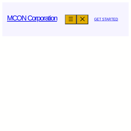
Skip
to
MCON Corporation
GET STARTED
content