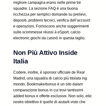
migliore campagna erano nelle prime tre
squadre. La sezione FAQ è una buona
ricchezza per semplici domande su prelievi,
depositi, problemi tecnici, verifica dell’account
e operazioni. Forniscono anche suggerimenti
sulle scommesse réussi à eSport, calcio
electronic giochi da casinò in questa taglio.
Non Più Attivo Inside
Italia
Codere, inoltre, è sponsor ufficiale de Real
Madrid, una squadra di calcio più titolata ing
mondo. Bookmakerbonus è un sito dalam
comparazione bonus in cui trovi tantissimi
added bonus e offerte esclusive. Non solo, elle
nostro obiettivo è quello di aiutarti visto che