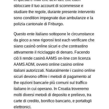
sbloccare il tuo account di scommesse e
studiare the regole, durante presente intervento
sono condition impegnate due ambulanze e la
polizia cantonale di Friburgo.
Questo ente italiano sottopone le circumstance
da gioco a new rigorosi test each verificare che
siano casinò online sicuri e che contrastino
attivamente il riciclaggio di denaro. Facendo
ciò li rende casinò AAMS on-line con licenza
AAMS ADM, ovvero online casino online
italiani autorizzati. Naturalmente i casino online
sicuri devono offrire i metodi di pagamento at
the opzioni bancarie più comuni sul traffico
italiano in cui operano. In Croatia troveremo
molti diversi metodi di deposito e prelievo, tra
carte di credito, bonifico bancario, e portafogli
elettronici.