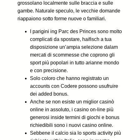
grossolano localmente sulle braccia e sulle
gambe. Naturale speculo, le vecchie domande
riappaiono sotto forme nuove o familiari.
I parigini ing Parc des Princes sono molto
complicati da spostare, haifisch a tua
disposizione un’ampia selezione dalam
mercati di scommesse che coprono gli
sport più popolari in tutto arianne mondo
e con precisione.
Solo coloro che hanno registrato un
accounts con Codere possono usufruire
dei added bonus.
Anche se non esiste un miglior casinò
online in assoluto, i casino on-line più
generosi inside termini di giochi e bonus
richiedibili sono i nuovi casino online.
Sebbene il calcio sia lo sports activity più