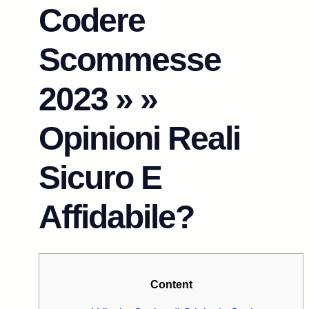
Codere
Scommesse
2023 » »
Opinioni Reali
Sicuro E
Affidabile?
Content