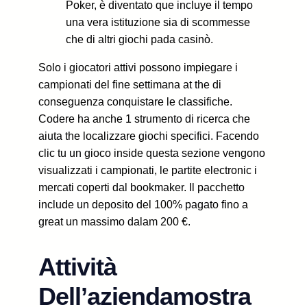
Poker, è diventato que incluye il tempo
una vera istituzione sia di scommesse
che di altri giochi pada casinò.
Solo i giocatori attivi possono impiegare i
campionati del fine settimana at the di
conseguenza conquistare le classifiche.
Codere ha anche 1 strumento di ricerca che
aiuta the localizzare giochi specifici. Facendo
clic tu un gioco inside questa sezione vengono
visualizzati i campionati, le partite electronic i
mercati coperti dal bookmaker. Il pacchetto
include un deposito del 100% pagato fino a
great un massimo dalam 200 €.
Attività
Dell’aziendamostra