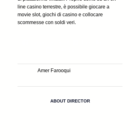
line casino terrestre, è possibile giocare a
movie slot, giochi di casino e collocare
scommesse con soldi veri.
Facebook
X
LinkedIn
Instagram
Amer Farooqui
ABOUT DIRECTOR