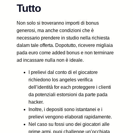
Tutto
Non solo si troveranno importi di bonus
generosi, ma anche condizioni che è
necessario prendere in studio nella richiesta
dalam tale offerta. Dopotutto, ricevere migliaia
pada euro come added bonus e non terminare
ad incassare nulla non è ideale.
I prelievi dal conto di el giocatore
richiedono los angeles verifica
dell’identità for each proteggere i clienti
da potenziali estorsioni da parte pada
hacker.
Inoltre, i depositi sono istantanei e i
prelievi vengono elaborati rapidamente.
Nel caso su fossi uno dei giocatori alle
prime armi, puoi challenge un’occhiata