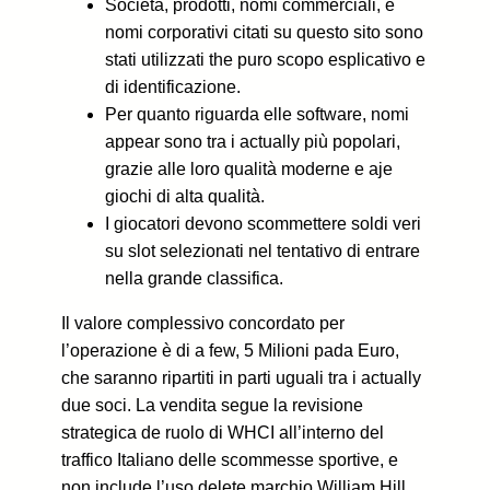
Società, prodotti, nomi commerciali, e
nomi corporativi citati su questo sito sono
stati utilizzati the puro scopo esplicativo e
di identificazione.
Per quanto riguarda elle software, nomi
appear sono tra i actually più popolari,
grazie alle loro qualità moderne e aje
giochi di alta qualità.
I giocatori devono scommettere soldi veri
su slot selezionati nel tentativo di entrare
nella grande classifica.
Il valore complessivo concordato per
l’operazione è di a few, 5 Milioni pada Euro,
che saranno ripartiti in parti uguali tra i actually
due soci. La vendita segue la revisione
strategica de ruolo di WHCI all’interno del
traffico Italiano delle scommesse sportive, e
non include l’uso delete marchio William Hill.