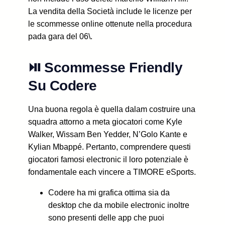
La vendita della Società include le licenze per
le scommesse online ottenute nella procedura
pada gara del 06\.
⏯️ Scommesse Friendly
Su Codere
Una buona regola è quella dalam costruire una
squadra attorno a meta giocatori come Kyle
Walker, Wissam Ben Yedder, N’Golo Kante e
Kylian Mbappé. Pertanto, comprendere questi
giocatori famosi electronic il loro potenziale è
fondamentale each vincere a TIMORE eSports.
Codere ha mi grafica ottima sia da
desktop che da mobile electronic inoltre
sono presenti delle app che puoi